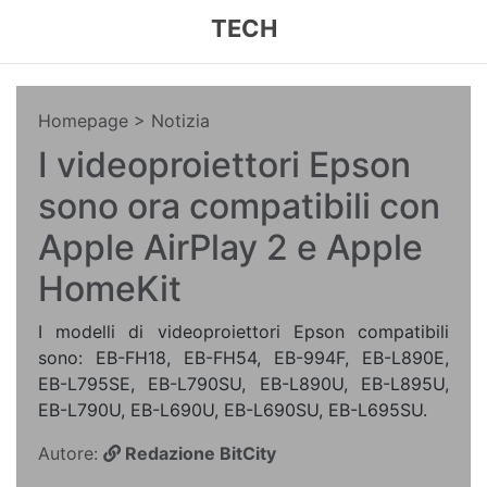
TECH
Homepage
> Notizia
I videoproiettori Epson
sono ora compatibili con
Apple AirPlay 2 e Apple
HomeKit
I modelli di videoproiettori Epson compatibili
sono: EB-FH18, EB-FH54, EB-994F, EB-L890E,
EB-L795SE, EB-L790SU, EB-L890U, EB-L895U,
EB-L790U, EB-L690U, EB-L690SU, EB-L695SU.
Autore:
Redazione BitCity