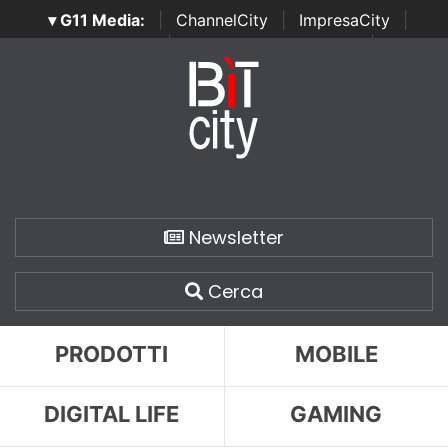
▾ G11 Media:
|
ChannelCity
|
ImpresaCity
|
SecurityOpenLab
|
Italian Channel Awards
|
Italian
Project Awards
|
Italian Security Awards
|
...
Newsletter
Cerca
PRODOTTI
MOBILE
DIGITAL LIFE
GAMING