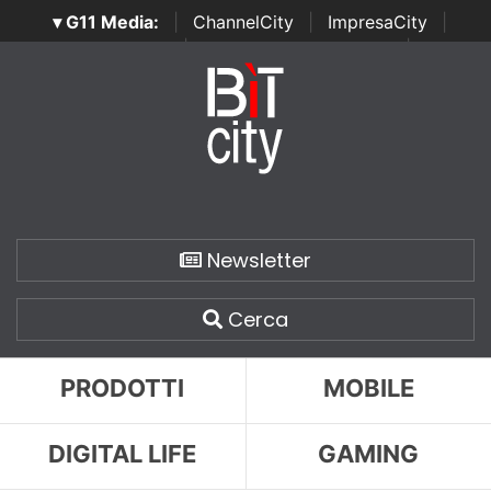
▾ G11 Media:
|
ChannelCity
|
ImpresaCity
|
SecurityOpenLab
|
Italian Channel Awards
|
Italian
Project Awards
|
Italian Security Awards
|
...
Newsletter
Cerca
PRODOTTI
MOBILE
DIGITAL LIFE
GAMING