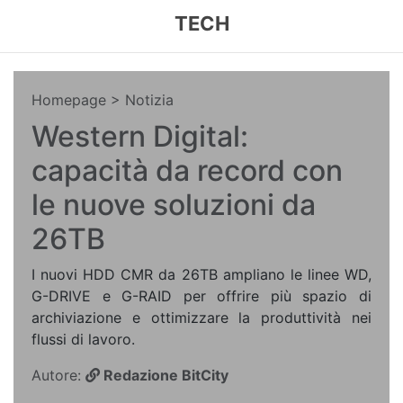
TECH
Homepage
> Notizia
Western Digital:
capacità da record con
le nuove soluzioni da
26TB
I nuovi HDD CMR da 26TB ampliano le linee WD,
G-DRIVE e G-RAID per offrire più spazio di
archiviazione e ottimizzare la produttività nei
flussi di lavoro.
Autore:
Redazione BitCity