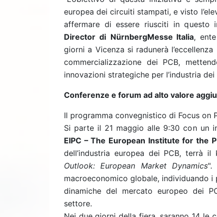
europea dei circuiti stampati, e visto l’
affermare di essere riusciti in questo i
Director di
NürnbergMesse Italia
, ent
giorni a Vicenza si radunerà l’eccellenz
commercializzazione dei PCB, mettendo 
innovazioni strategiche per l’industria dei
Conferenze e forum ad alto valore aggi
Il programma convegnistico di Focus on PCB
Si parte il 21 maggio alle 9:30 con un i
EIPC – The European Institute for the
dell’industria europea dei PCB, terrà il 
Outlook: European Market Dynamics
".
macroeconomico globale, individuando i pri
dinamiche del mercato europeo dei PCB
settore.
Nei due giorni della fiera, saranno 14 l