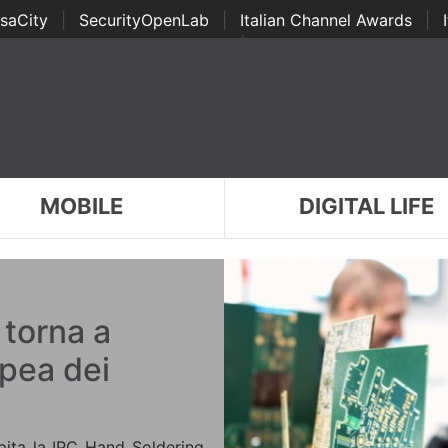
saCity
|
SecurityOpenLab
|
Italian Channel Awards
|
Awards
|
...
MOBILE
DIGITAL LIFE
torna a
opea dei
pita la IPC Hand Soldering