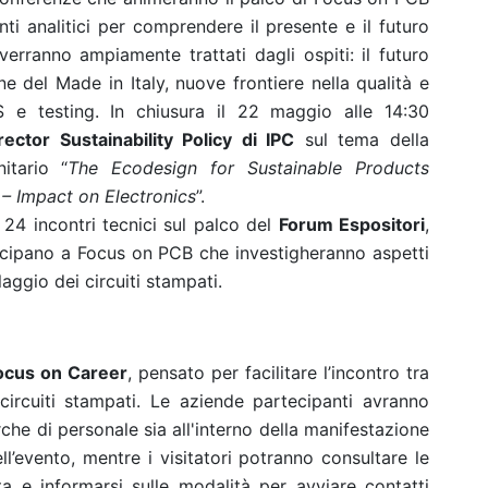
nti analitici per comprendere il presente e il futuro
 verranno ampiamente trattati dagli ospiti: il futuro
one del Made in Italy, nuove frontiere nella qualità e
S e testing. In chiusura il 22 maggio alle 14:30
ctor Sustainability Policy di IPC
sul tema della
itario “
The Ecodesign for Sustainable Products
 – Impact on Electronics
”.
 24 incontri tecnici sul palco del
Forum Espositori
,
cipano a Focus on PCB che investigheranno aspetti
aggio dei circuiti stampati.
ocus on Career
, pensato per facilitare l’incontro tra
ircuiti stampati. Le aziende partecipanti avranno
che di personale sia all'interno della manifestazione
dell’evento, mentre i visitatori potranno consultare le
a e informarsi sulle modalità per avviare contatti