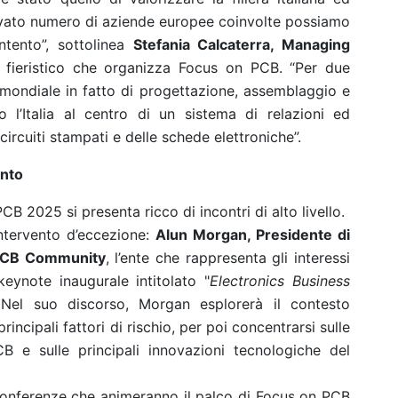
elevato numero di aziende europee coinvolte possiamo
ntento”, sottolinea
Stefania Calcaterra, Managing
e fieristico che organizza Focus on PCB. “Per due
a mondiale in fatto di progettazione, assemblaggio e
l’Italia al centro di un sistema di relazioni ed
 circuiti stampati e delle schede elettroniche”.
unto
 2025 si presenta ricco di incontri di alto livello.
ntervento d’eccezione:
Alun Morgan, Presidente di
 PCB Community
, l’ente che rappresenta gli interessi
keynote inaugurale intitolato "
Electronics Business
 Nel suo discorso, Morgan esplorerà il contesto
ncipali fattori di rischio, per poi concentrarsi sulle
 e sulle principali innovazioni tecnologiche del
e conferenze che animeranno il palco di Focus on PCB