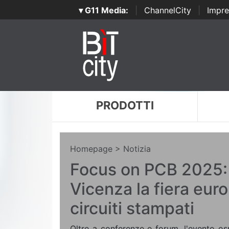
▾ G11 Media:
|
ChannelCity
|
Impre
PRODOTTI
Homepage
> Notizia
Focus on PCB 2025: 
Vicenza la fiera eur
circuiti stampati
Oltre a conferenze e forum, l'evento os