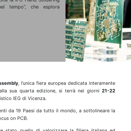
el tempo”, che esplora
Assembly
, l’unica fiera europea dedicata interamente
 alla sua quarta edizione, si terrà nei giorni
21-22
istico IEG di Vicenza.
nti da 19 Paesi da tutto il mondo, a sottolineare la
Focus on PCB.
e stato quello di valorizzare la filiera italiana ed