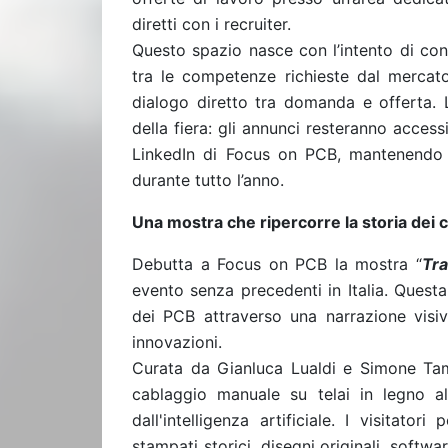
diretti con i recruiter.
Questo spazio nasce con l’intento di con
tra le competenze richieste dal mercato
dialogo diretto tra domanda e offerta. Le
della fiera: gli annunci resteranno access
LinkedIn di Focus on PCB, mantenendo a
durante tutto l’anno.
Una mostra che ripercorre la storia dei c
Debutta a Focus on PCB la mostra “
Tr
evento senza precedenti in Italia. Quest
dei PCB attraverso una narrazione visi
innovazioni.
Curata da Gianluca Lualdi e Simone Tamen
cablaggio manuale su telai in legno al
dall'intelligenza artificiale. I visitato
stampati storici, disegni originali, softw