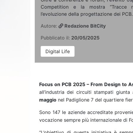
Competition e la mostra “Tracce n
l’evoluzione della progettazione dei PCB.
Autore:
Redazione BitCity
Pubblicato il:
20/05/2025
Digital Life
Focus on PCB 2025 – From Design to 
all’industria dei circuiti stampati giunta
maggio
nel Padiglione 7 del quartiere fier
Sono 147 le aziende accreditate provenie
vocazione sempre più internazionale di 
“L’obiettivo di questa iniziativa è sempr