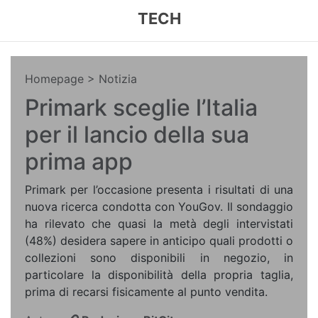
TECH
Homepage
> Notizia
Primark sceglie l’Italia
per il lancio della sua
prima app
Primark per l’occasione presenta i risultati di una
nuova ricerca condotta con YouGov. Il sondaggio
ha rilevato che quasi la metà degli intervistati
(48%) desidera sapere in anticipo quali prodotti o
collezioni sono disponibili in negozio, in
particolare la disponibilità della propria taglia,
prima di recarsi fisicamente al punto vendita.