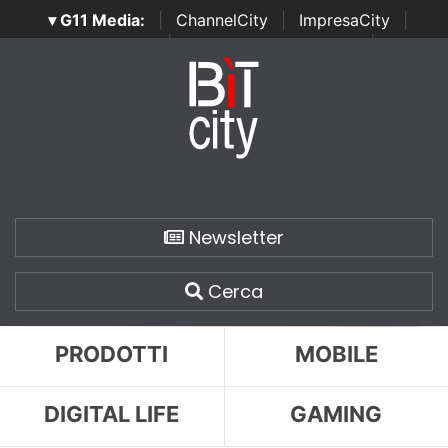
▾ G11 Media:
|
ChannelCity
|
ImpresaCity
|
SecurityOpenLab
|
Italian Channel Awards
|
Italian
Project Awards
|
Italian Security Awards
|
...
Newsletter
Cerca
PRODOTTI
MOBILE
DIGITAL LIFE
GAMING