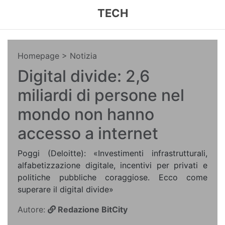
TECH
Homepage
> Notizia
Digital divide: 2,6
miliardi di persone nel
mondo non hanno
accesso a internet
Poggi (Deloitte): «Investimenti infrastrutturali,
alfabetizzazione digitale, incentivi per privati e
politiche pubbliche coraggiose. Ecco come
superare il digital divide»
Autore:
Redazione BitCity