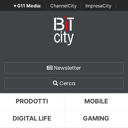
▾ G11 Media:
|
ChannelCity
|
ImpresaCity
|
SecurityOpenLab
|
Italian Channel Awards
|
Italian
Project Awards
|
Italian Security Awards
|
...
Newsletter
Cerca
PRODOTTI
MOBILE
DIGITAL LIFE
GAMING