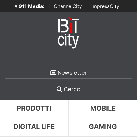
▾ G11 Media:
|
ChannelCity
|
ImpresaCity
|
SecurityOpenLab
|
Italian Channel Awards
|
Italian
Project Awards
|
Italian Security Awards
|
...
Newsletter
Cerca
PRODOTTI
MOBILE
DIGITAL LIFE
GAMING