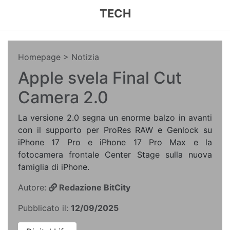
TECH
Homepage
> Notizia
Apple svela Final Cut
Camera 2.0
La versione 2.0 segna un enorme balzo in avanti
con il supporto per ProRes RAW e Genlock su
iPhone 17 Pro e iPhone 17 Pro Max e la
fotocamera frontale Center Stage sulla nuova
famiglia di iPhone.
Autore:
Redazione BitCity
Pubblicato il:
12/09/2025