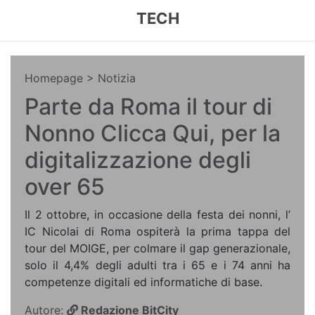
TECH
Homepage
> Notizia
Parte da Roma il tour di
Nonno Clicca Qui, per la
digitalizzazione degli
over 65
Il 2 ottobre, in occasione della festa dei nonni, l’
IC Nicolai di Roma ospiterà la prima tappa del
tour del MOIGE, per colmare il gap generazionale,
solo il 4,4% degli adulti tra i 65 e i 74 anni ha
competenze digitali ed informatiche di base.
Autore:
Redazione BitCity