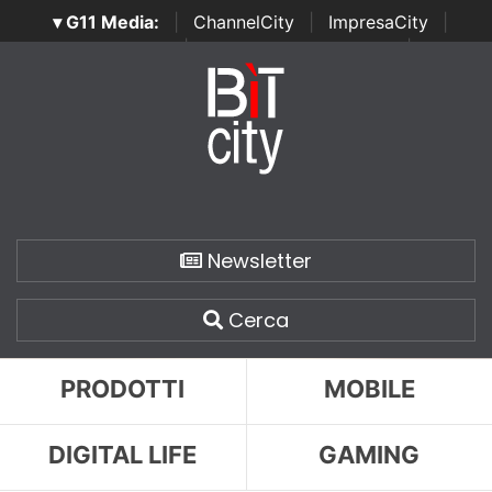
▾ G11 Media:
|
ChannelCity
|
ImpresaCity
|
SecurityOpenLab
|
Italian Channel Awards
|
Italian
Project Awards
|
Italian Security Awards
|
...
Newsletter
Cerca
PRODOTTI
MOBILE
DIGITAL LIFE
GAMING