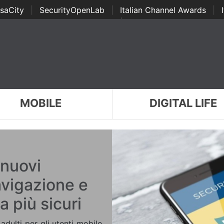
saCity
|
SecurityOpenLab
|
Italian Channel Awards
|
Awards
|
...
MOBILE
DIGITAL LIFE
 nuovi
avigazione e
 più sicuri
adulti per gli utenti mobile