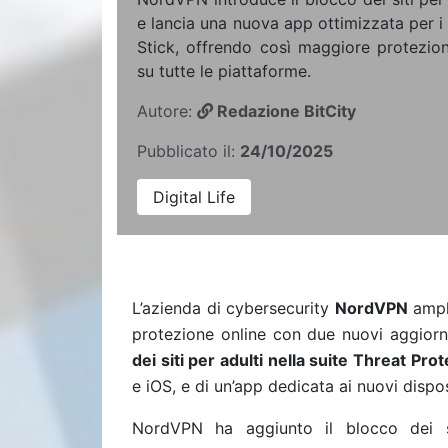
e lancia una nuova app ottimizzata per i
Stick, offrendo così maggiore protezion
su tutte le piattaforme.
Autore:
Redazione BitCity
Pubblicato il:
24/10/2025
Digital Life
L’azienda di cybersecurity
NordVPN
ampl
protezione online con due nuovi aggiorna
dei siti per adulti nella suite Threat Pro
e iOS, e di un’
app dedicata ai nuovi dispo
NordVPN ha aggiunto il blocco dei si