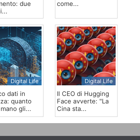
ento: due
come...
i...
Digital Life
Digital Life
co dati in
Il CEO di Hugging
za: quanto
Face avverte: "La
mano gli...
Cina sta...