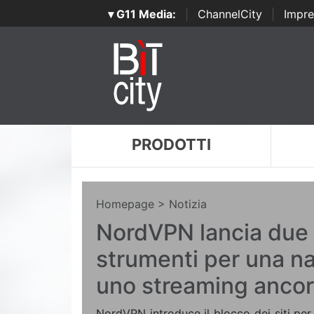
▾ G11 Media:
|
ChannelCity
|
Impre
PRODOTTI
Homepage
> Notizia
NordVPN lancia due
strumenti per una n
uno streaming ancora
NordVPN introduce il blocco dei siti per 