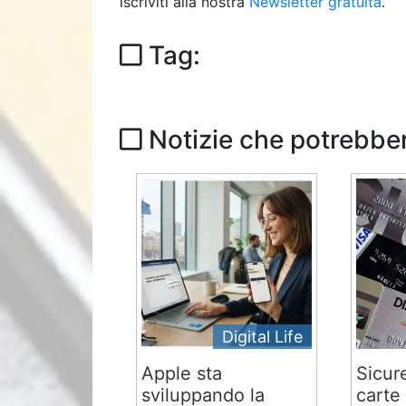
iscriviti alla nostra
Newsletter gratuita
.
Tag:
Notizie che potrebber
Digital Life
Apple sta
Sicur
sviluppando la
carte 