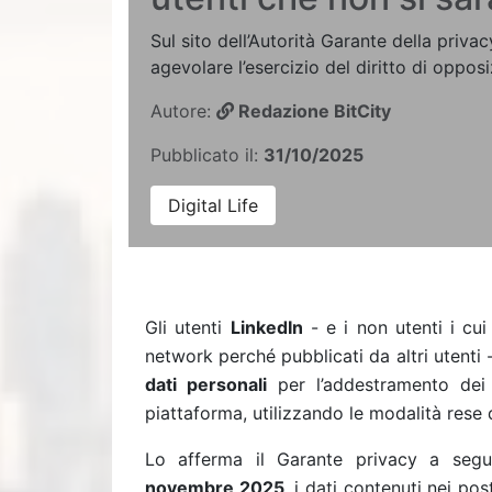
Sul sito dell’Autorità Garante della priva
agevolare l’esercizio del diritto di opposi
Autore:
Redazione BitCity
Pubblicato il:
31/10/2025
Digital Life
Gli utenti
LinkedIn
- e i non utenti i cu
network perché pubblicati da altri utenti 
dati personali
per l’addestramento dei si
piattaforma, utilizzando le modalità rese d
Lo afferma il Garante privacy a seguit
novembre 2025
, i dati contenuti nei po