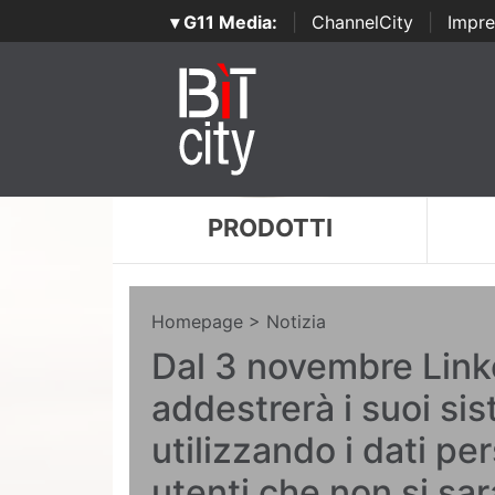
▾ G11 Media:
|
ChannelCity
|
Impre
PRODOTTI
Homepage
> Notizia
Dal 3 novembre Link
addestrerà i suoi sis
utilizzando i dati per
utenti che non si sa