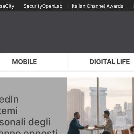
saCity
|
SecurityOpenLab
|
Italian Channel Awards
|
Awards
|
...
MOBILE
DIGITAL LIFE
edIn
temi
sonali degli
ranno opposti