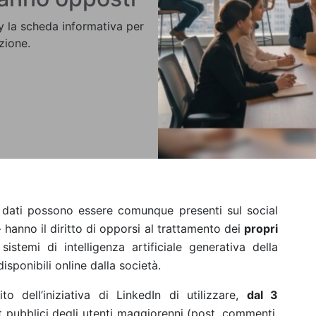
cy la scheda informativa per
zione.
i dati possono essere comunque presenti sul social
- hanno il diritto di opporsi al trattamento dei
propri
stemi di intelligenza artificiale generativa della
isponibili online dalla società.
o dell’iniziativa di LinkedIn di utilizzare,
dal 3
st pubblici degli utenti maggiorenni (post, commenti,