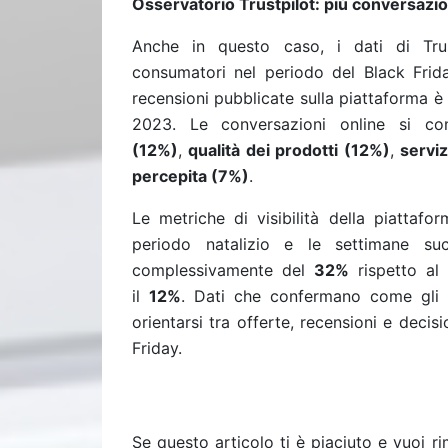
Osservatorio Trustpilot: più conversazio
Anche in questo caso, i dati di Trus
consumatori nel periodo del Black Frid
recensioni pubblicate sulla piattaforma 
2023. Le conversazioni online si co
(12%)
,
qualità dei prodotti (12%)
,
serviz
percepita (7%)
.
Le metriche di visibilità della piattafo
periodo natalizio e le settimane su
complessivamente del
32%
rispetto al
il
12%
. Dati che confermano come gli i
orientarsi tra offerte, recensioni e decis
Friday.
Se questo articolo ti è piaciuto e vuoi 