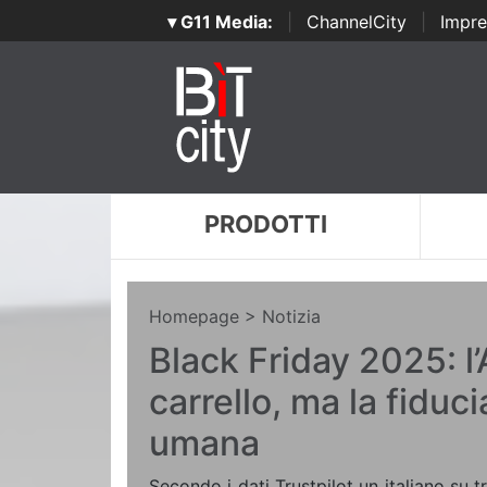
▾ G11 Media:
|
ChannelCity
|
Impre
PRODOTTI
Homepage
> Notizia
Black Friday 2025: l’
carrello, ma la fiduci
umana
Secondo i dati Trustpilot un italiano su t