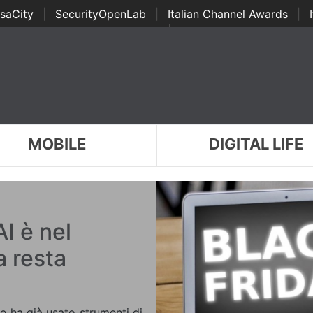
saCity
|
SecurityOpenLab
|
Italian Channel Awards
|
Awards
|
...
MOBILE
DIGITAL LIFE
AI è nel
a resta
re ha già usato strumenti di