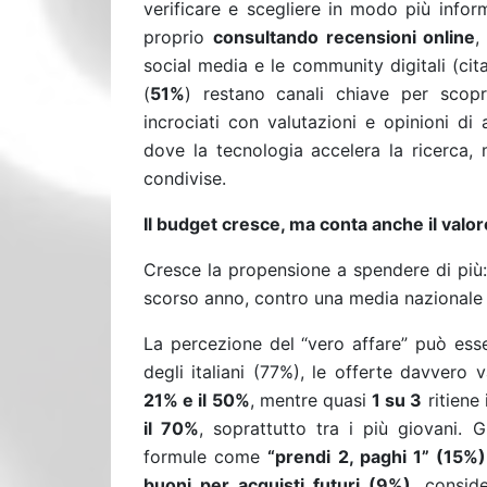
verificare e scegliere in modo più infor
proprio
consultando recensioni online
,
social media e le community digitali (cit
(
51%
) restano canali chiave per sco
incrociati con valutazioni e opinioni di 
dove la tecnologia accelera la ricerca, 
condivise.
Il budget cresce, ma conta anche il valor
Cresce la propensione a spendere di più:
scorso anno, contro una media nazionale
La percezione del “vero affare” può esse
degli italiani (77%), le offerte davver
21% e il 50%
, mentre quasi
1 su 3
ritiene 
il 70%
, soprattutto tra i più giovani. 
formule come
“prendi 2, paghi 1” (15%)
buoni per acquisti futuri (9%)
, consid