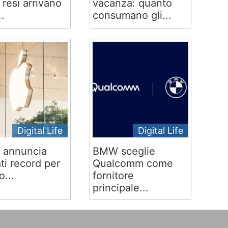
 e resi arrivano
vacanza: quanto
..
consumano gli...
Digital Life
Digital Life
 annuncia
BMW sceglie
ati record per
Qualcomm come
o...
fornitore
principale...