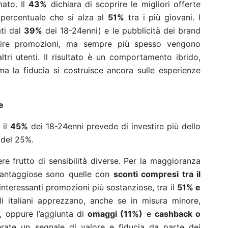
mato. Il
43%
dichiara di scoprire le migliori offerte
 percentuale che si alza al
51%
tra i più giovani. I
ati dal
39%
dei 18-24enni) e le pubblicità dei brand
prire promozioni, ma sempre più spesso vengono
altri utenti. Il risultato è un comportamento ibrido,
ma la fiducia si costruisce ancora sulle esperienze
e
 il
45%
dei 18-24enni prevede di investire più dello
 del 25%.
re frutto di sensibilità diverse. Per la maggioranza
o vantaggiose sono quelle con
sconti compresi tra il
interessanti promozioni più sostanziose, tra il
51% e
Gli italiani apprezzano, anche se in misura minore,
, oppure l’aggiunta di
omaggi (11%)
e
cashback o
erate un segnale di valore e fiducia da parte dei