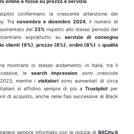
ni online e focus su prezzo e servizio
tpilot confermano la crescente attenzione dei
ay. Tra
novembre e dicembre 2024
, il numero di
è aumentato del
23%
rispetto allo stesso periodo del
ncentrano soprattutto su
servizio di consegna
io clienti (9%)
,
prezzo (8%)
,
ordini (8%)
e
qualità
rma mostrano lo stesso andamento: in Italia, tra il
ccessive, le
search impression
sono cresciute
 2023, mentre i
visitatori
sono aumentati di circa
taliani si affidino sempre di più a
Trustpilot
per
ioni di acquisto, anche nelle fasi successive al Black
rimanere sempre informato con le notizie di
BitCity.it