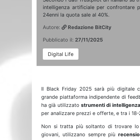
intelligenza artificiale per confrontare 
24enni la quota sale al 40%.
Autore:
Redazione BitCity
Pubblicato il:
27/11/2025
Digital Life
Il Black Friday 2025 sarà più digitale
grande piattaforma indipendente di feed
ha già utilizzato
strumenti di intelligenza 
per analizzare prezzi e offerte, e tra i 18
Non si tratta più soltanto di trovare lo 
giovani, utilizzano sempre più
recensio