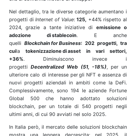
Nel dettaglio, tra le diverse categorie aumentano i
progetti di
Internet of Value
:
125,
+44% rispetto al
2024, grazie a tante iniziative di
emissione o
adozione di
stablecoin
. E anche
quelli
Blockchain
for
Business
: 202 progetti, tra
cui
la
tokenizzazione
di
asset in vari settori,
+36%
. Diminuiscono invece i
progetti
Decentralized Web (51, -18%)
, per un
ulteriore calo di interesse per gli NFT e assenza di
nuovi progetti aziendali in ambiti come la DeFi.
Complessivamente, sono 194 le aziende Fortune
Global 500 che hanno adottato soluzioni
blockchain, per un totale di 540 progetti negli
ultimi anni, di cui 90 avviati nel solo 2025.
In Italia però, il mercato delle soluzioni blockchain
mostra una leggera decrescita: nel 2025, il