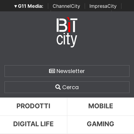
▾ G11 Media:
|
ChannelCity
|
ImpresaCity
|
SecurityOpenLab
|
Italian Channel Awards
|
Italian
Project Awards
|
Italian Security Awards
|
...
Newsletter
Cerca
PRODOTTI
MOBILE
DIGITAL LIFE
GAMING