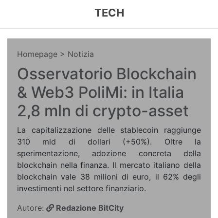
TECH
Homepage
> Notizia
Osservatorio Blockchain
& Web3 PoliMi: in Italia
2,8 mln di crypto-asset
La capitalizzazione delle stablecoin raggiunge
310 mld di dollari (+50%). Oltre la
sperimentazione, adozione concreta della
blockchain nella finanza. Il mercato italiano della
blockchain vale 38 milioni di euro, il 62% degli
investimenti nel settore finanziario.
Autore:
Redazione BitCity