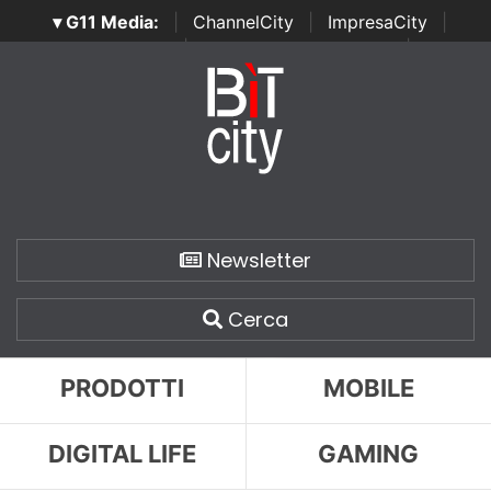
▾ G11 Media:
|
ChannelCity
|
ImpresaCity
|
SecurityOpenLab
|
Italian Channel Awards
|
Italian
Project Awards
|
Italian Security Awards
|
...
Newsletter
Cerca
PRODOTTI
MOBILE
DIGITAL LIFE
GAMING