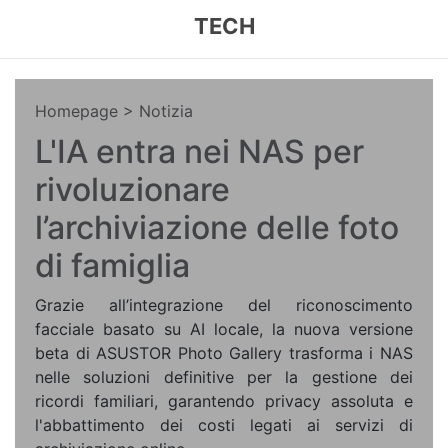
TECH
Homepage
> Notizia
L'IA entra nei NAS per
rivoluzionare
l’archiviazione delle foto
di famiglia
Grazie all’integrazione del riconoscimento
facciale basato su AI locale, la nuova versione
beta di ASUSTOR Photo Gallery trasforma i NAS
nelle soluzioni definitive per la gestione dei
ricordi familiari, garantendo privacy assoluta e
l'abbattimento dei costi legati ai servizi di