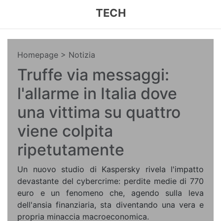
TECH
Homepage
> Notizia
Truffe via messaggi:
l'allarme in Italia dove
una vittima su quattro
viene colpita
ripetutamente
Un nuovo studio di Kaspersky rivela l'impatto
devastante del cybercrime: perdite medie di 770
euro e un fenomeno che, agendo sulla leva
dell'ansia finanziaria, sta diventando una vera e
propria minaccia macroeconomica.