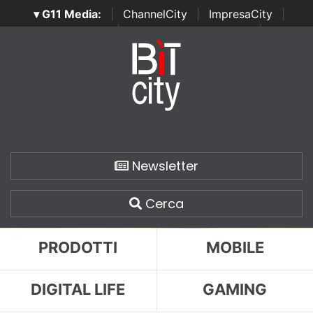
▾ G11 Media:
|
ChannelCity
|
ImpresaCity
|
SecurityOpenLab
|
Italian Channel Awards
|
Italian
Project Awards
|
Italian Security Awards
|
...
Newsletter
Cerca
PRODOTTI
MOBILE
DIGITAL LIFE
GAMING