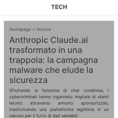
TECH
Homepage
> Notizia
Anthropic Claude.ai
trasformato in una
trappola: la campagna
malware che elude la
sicurezza
Sfruttando la funzione di chat condivisa, i
cybercriminali hanno ingannato migliaia di utenti
tecnici attraverso annunci sponsorizzati,
trasformando una piattaforma legittima in un
veicolo per il furto di dati sensibili.