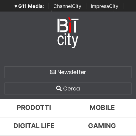
▾ G11 Media:
|
ChannelCity
|
ImpresaCity
|
SecurityOpenLab
|
Italian Channel Awards
|
Italian
Project Awards
|
Italian Security Awards
|
...
Newsletter
Cerca
PRODOTTI
MOBILE
DIGITAL LIFE
GAMING