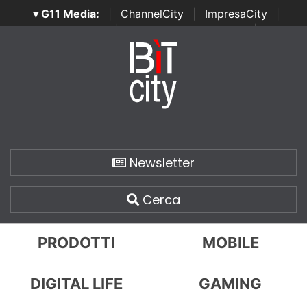
▾ G11 Media:
|
ChannelCity
|
ImpresaCity
|
SecurityOpenLab
|
Italian Channel Awards
|
Italian
Project Awards
|
Italian Security Awards
|
...
Newsletter
Cerca
PRODOTTI
MOBILE
DIGITAL LIFE
GAMING