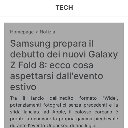
TECH
Homepage
> Notizia
Samsung prepara il
debutto dei nuovi Galaxy
Z Fold 8: ecco cosa
aspettarsi dall'evento
estivo
Tra il lancio dell'inedito formato "Wide",
potenziamenti fotografici senza precedenti e la
sfida lanciata ad Apple, il colosso coreano è
pronto a rinnovare la propria gamma pieghevole
durante l'evento Unpacked di fine luglio.