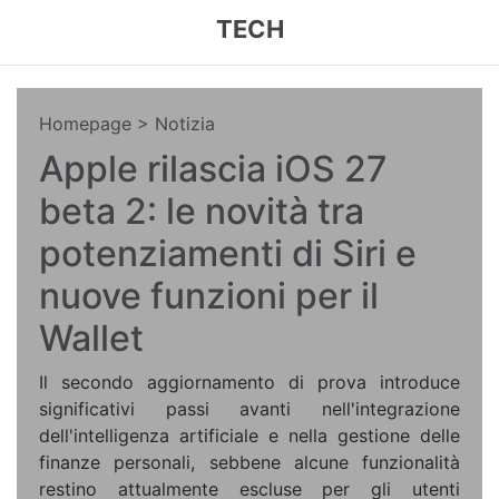
TECH
Homepage
> Notizia
Apple rilascia iOS 27
beta 2: le novità tra
potenziamenti di Siri e
nuove funzioni per il
Wallet
Il secondo aggiornamento di prova introduce
significativi passi avanti nell'integrazione
dell'intelligenza artificiale e nella gestione delle
finanze personali, sebbene alcune funzionalità
restino attualmente escluse per gli utenti