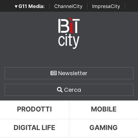
▾ G11 Media:
|
ChannelCity
|
ImpresaCity
|
SecurityOpenLab
|
Italian Channel Awards
|
Italian
Project Awards
|
Italian Security Awards
|
...
Newsletter
Cerca
PRODOTTI
MOBILE
DIGITAL LIFE
GAMING