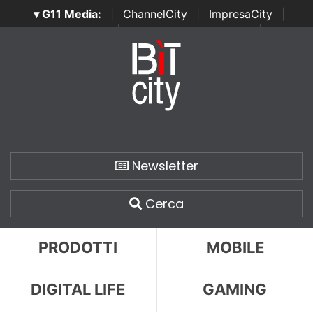
▾ G11 Media:
|
ChannelCity
|
ImpresaCity
|
SecurityOpenLab
|
Italian Channel Awards
|
Italian
Project Awards
|
Italian Security Awards
|
...
Newsletter
Cerca
PRODOTTI
MOBILE
DIGITAL LIFE
GAMING