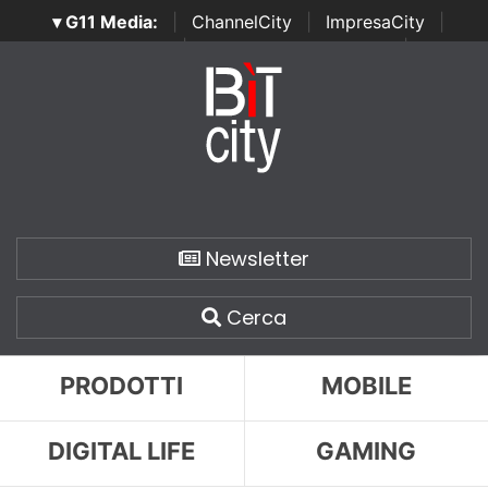
▾ G11 Media:
|
ChannelCity
|
ImpresaCity
|
SecurityOpenLab
|
Italian Channel Awards
|
Italian
Project Awards
|
Italian Security Awards
|
...
Newsletter
Cerca
PRODOTTI
MOBILE
DIGITAL LIFE
GAMING