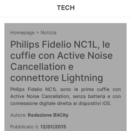
TECH
Homepage
> Notizia
Philips Fidelio NC1L, le
cuffie con Active Noise
Cancellation e
connettore Lightning
Philips Fidelio NC1L sono le prime cuffie con
Active Noise Cancellation, senza batteria e con
connessione digitale diretta ai dispositivi iOS.
Autore:
Redazione BitCity
Pubblicato il:
12/01/2015