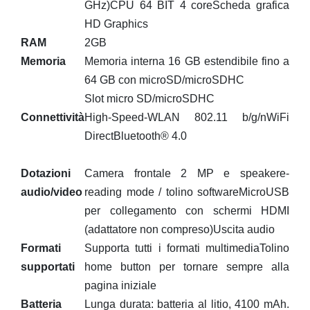
GHz)CPU 64 BIT 4 coreScheda grafica
HD Graphics
RAM
2GB
Memoria
Memoria interna 16 GB estendibile fino a
64 GB con microSD/microSDHC
Slot micro SD/microSDHC
Connettività
High-Speed-WLAN 802.11 b/g/nWiFi
DirectBluetooth® 4.0
Dotazioni
Camera frontale 2 MP e speakere-
audio/video
reading mode / tolino softwareMicroUSB
per collegamento con schermi HDMI
(adattatore non compreso)Uscita audio
Formati
Supporta tutti i formati multimediaTolino
supportati
home button per tornare sempre alla
pagina iniziale
Batteria
Lunga durata: batteria al litio, 4100 mAh.