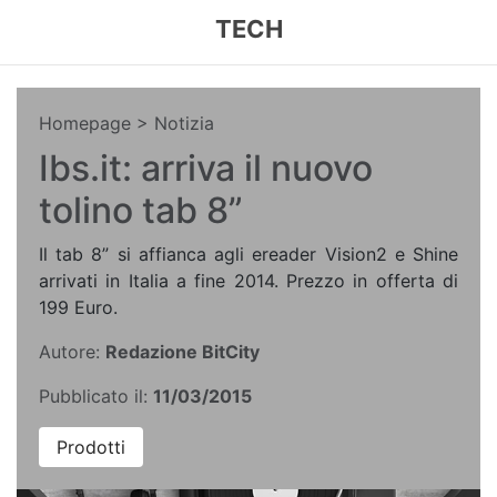
TECH
Homepage
> Notizia
Ibs.it: arriva il nuovo
tolino tab 8”
Il tab 8” si affianca agli ereader Vision2 e Shine
arrivati in Italia a fine 2014. Prezzo in offerta di
199 Euro.
Autore:
Redazione BitCity
Pubblicato il:
11/03/2015
Prodotti