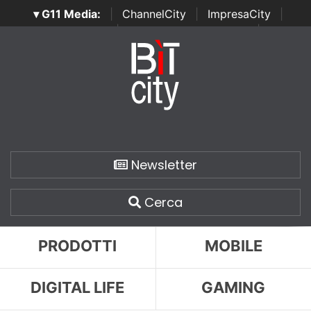
▾ G11 Media:
|
ChannelCity
|
ImpresaCity
|
SecurityOpenLab
|
Italian Channel Awards
|
Italian
Project Awards
|
Italian Security Awards
|
...
Newsletter
Cerca
PRODOTTI
MOBILE
DIGITAL LIFE
GAMING