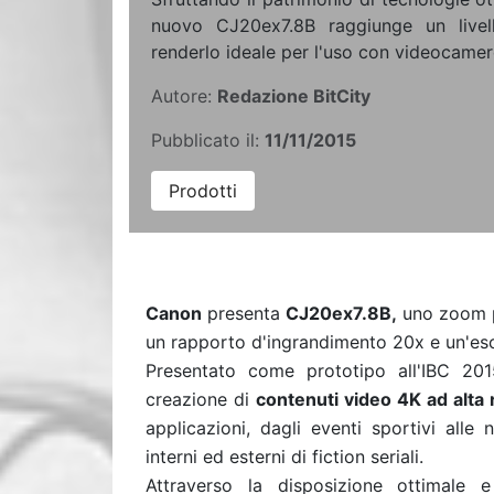
nuovo CJ20ex7.8B raggiunge un livell
renderlo ideale per l'uso con videocame
Autore:
Redazione BitCity
Pubblicato il:
11/11/2015
Prodotti
Canon
presenta
CJ20ex7.8B,
uno zoom po
un rapporto d'ingrandimento 20x e un'escu
Presentato come prototipo all'IBC 20
creazione di
contenuti video 4K ad alta 
applicazioni, dagli eventi sportivi alle
interni ed esterni di fiction seriali.
Attraverso la disposizione ottimale 