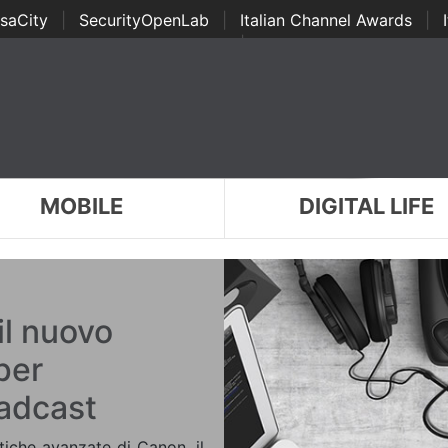
saCity
|
SecurityOpenLab
|
Italian Channel Awards
|
Awards
|
...
MOBILE
DIGITAL LIFE
l nuovo
per
adcast
tiche avanzate di Canon, il