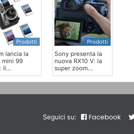
Prodotti
Prodotti
lm lancia la
Sony presenta la
x mini 99
nuova RX10 V: la
 il...
super zoom...
Facebook
Seguici su: