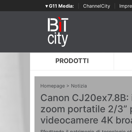
▾ G11 Media:
|
ChannelCity
|
Impre
PRODOTTI
Homepage
> Notizia
Canon CJ20ex7.8B: i
zoom portatile 2/3” 
videocamere 4K bro
Sfruttando il patrimonio di tecnologie ot