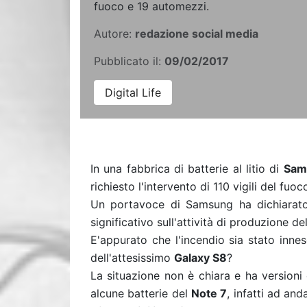
fuoco e 19 automezzi.
Autore:
redazione social media
Pubblicato il:
09/02/2017
Digital Life
In una fabbrica di batterie al litio di
Sam
richiesto l'intervento di 110 vigili del fuo
Un portavoce di Samsung ha dichiarato
significativo sull'attività di produzione de
E'appurato che l'incendio sia stato inne
dell'attesissimo
Galaxy S8
?
La situazione non è chiara e ha version
alcune batterie del
Note 7
, infatti ad and