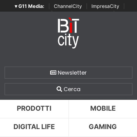
▾ G11 Media:
|
ChannelCity
|
ImpresaCity
|
SecurityOpenLab
|
Italian Channel Awards
|
Italian
Project Awards
|
Italian Security Awards
|
...
Newsletter
Cerca
PRODOTTI
MOBILE
DIGITAL LIFE
GAMING