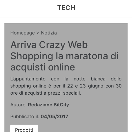
TECH
Homepage
> Notizia
Arriva Crazy Web
Shopping la maratona di
acquisti online
L’appuntamento con la notte bianca dello
shopping online è per il 22 e 23 giugno con 30
ore di acquisti a prezzi speciali.
Autore:
Redazione BitCity
Pubblicato il:
04/05/2017
Prodotti