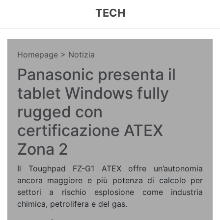
TECH
Homepage
> Notizia
Panasonic presenta il
tablet Windows fully
rugged con
certificazione ATEX
Zona 2
Il Toughpad FZ-G1 ATEX offre un’autonomia
ancora maggiore e più potenza di calcolo per
settori a rischio esplosione come industria
chimica, petrolifera e del gas.