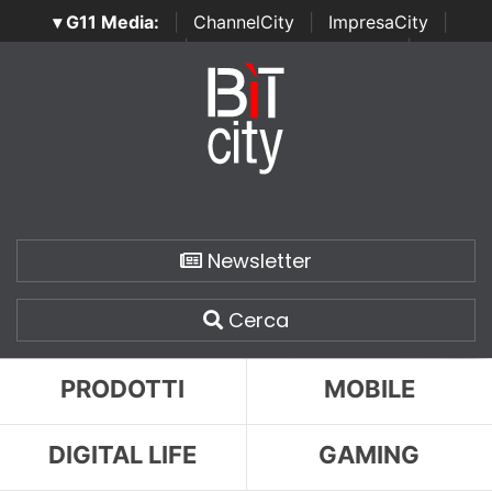
▾ G11 Media:
|
ChannelCity
|
ImpresaCity
|
SecurityOpenLab
|
Italian Channel Awards
|
Italian
Project Awards
|
Italian Security Awards
|
...
Newsletter
Cerca
PRODOTTI
MOBILE
DIGITAL LIFE
GAMING