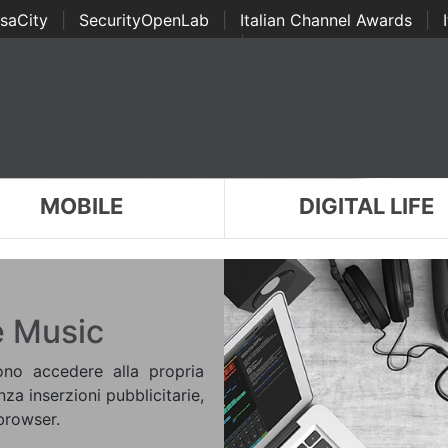
saCity
|
SecurityOpenLab
|
Italian Channel Awards
|
Awards
|
...
MOBILE
DIGITAL LIFE
e Music
ono accedere alla propria
nza inserzioni pubblicitarie,
 browser.