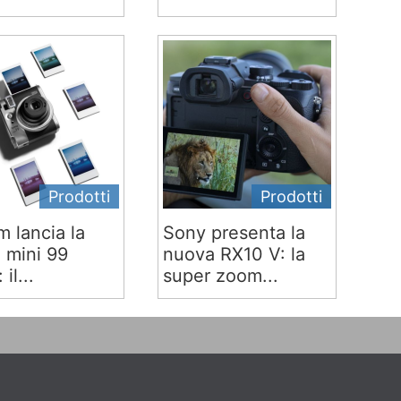
Prodotti
Prodotti
lm lancia la
Sony presenta la
x mini 99
nuova RX10 V: la
 il...
super zoom...