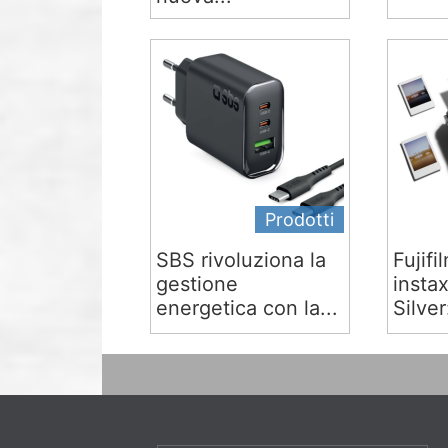
Prodotti
SBS rivoluziona la
Fujifi
gestione
insta
energetica con la...
Silver: