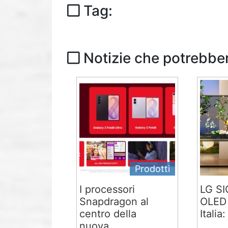
Tag:
Notizie che potrebber
Prodotti
I processori
LG S
Snapdragon al
OLED 
centro della
Italia:
nuova...