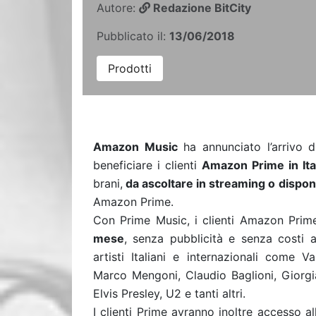
Autore:
Redazione BitCity
Pubblicato il:
13/06/2018
Prodotti
Amazon Music
ha annunciato l’arrivo 
beneficiare i clienti
Amazon Prime in Ita
brani,
da ascoltare in streaming o disponi
Amazon Prime.
Con Prime Music, i clienti Amazon Prim
mese
, senza pubblicità e senza costi a
artisti Italiani e internazionali come 
Marco Mengoni, Claudio Baglioni, Giorgia
Elvis Presley, U2 e tanti altri.
I clienti Prime avranno inoltre accesso a