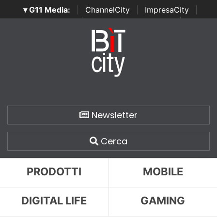
▾ G11 Media:
|
ChannelCity
|
ImpresaCity
|
SecurityOpenLab
|
Italian Channel Awards
|
Italian
Project Awards
|
Italian Security Awards
|
...
Newsletter
Cerca
PRODOTTI
MOBILE
DIGITAL LIFE
GAMING