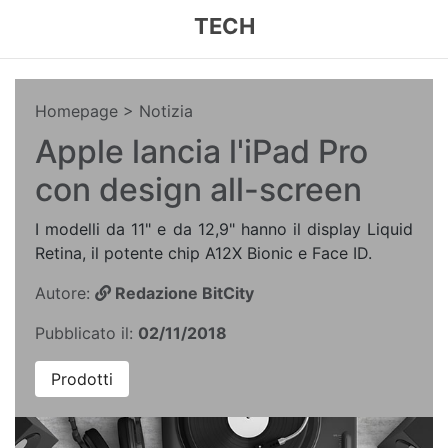
TECH
Homepage
> Notizia
Apple lancia l'iPad Pro
con design all-screen
I modelli da 11" e da 12,9" hanno il display Liquid
Retina, il potente chip A12X Bionic e Face ID.
Autore:
Redazione BitCity
Pubblicato il:
02/11/2018
Prodotti