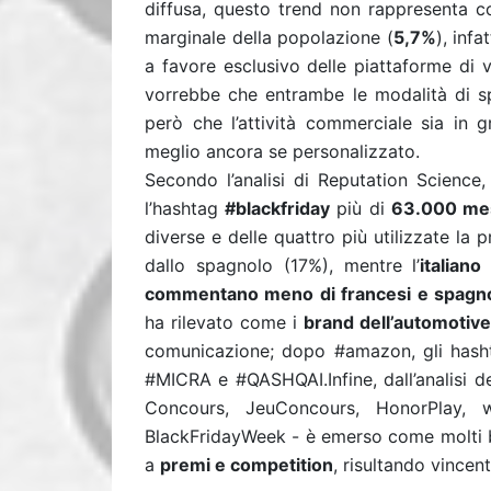
diffusa, questo trend non rappresenta co
marginale della popolazione (
5,7%
), infa
a favore esclusivo delle piattaforme di v
vorrebbe che entrambe le modalità di spe
però che l’attività commerciale sia in g
meglio ancora se personalizzato.
Secondo l’analisi di Reputation Science,
l’hashtag
#blackfriday
più di
63.000 me
diverse e delle quattro più utilizzate la 
dallo spagnolo (17%), mentre l’
italiano
commentano meno di francesi e spagno
ha rilevato come i
brand dell’automotive
comunicazione; dopo #amazon, gli hashta
#MICRA e #QASHQAI.Infine, dall’analisi de
Concours, JeuConcours, HonorPlay, 
BlackFridayWeek - è emerso come molti b
a
premi e competition
, risultando vincent