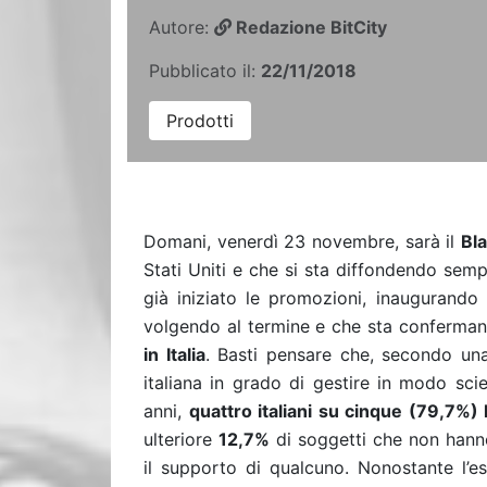
Autore:
Redazione BitCity
Pubblicato il:
22/11/2018
Prodotti
Domani, venerdì 23 novembre, sarà il
Bla
Stati Uniti e che si sta diffondendo semp
già iniziato le promozioni, inaugurando
volgendo al termine e che sta conferman
in Italia
. Basti pensare che, secondo una
italiana in grado di gestire in modo scie
anni,
quattro italiani su cinque (79,7%) 
ulteriore
12,7%
di soggetti che non hann
il supporto di qualcuno. Nonostante l’e