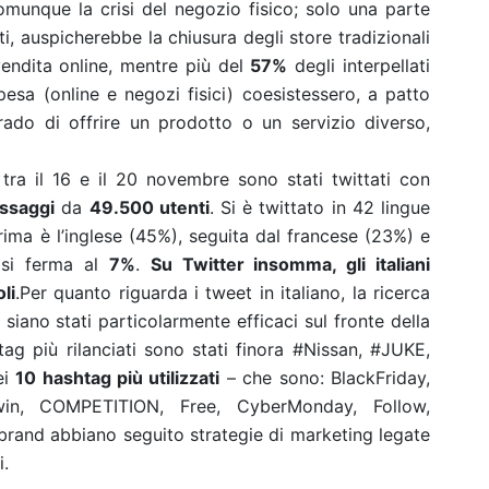
munque la crisi del negozio fisico; solo una parte
tti, auspicherebbe la chiusura degli store tradizionali
endita online, mentre più del
57%
degli interpellati
sa (online e negozi fisici) coesistessero, a patto
rado di offrire un prodotto o un servizio diverso,
 tra il 16 e il 20 novembre sono stati twittati con
ssaggi
da
49.500 utenti
. Si è twittato in 42 lingue
prima è l’inglese (45%), seguita dal francese (23%) e
si ferma al
7%
.
Su Twitter insomma, gli italiani
li
.Per quanto riguarda i tweet in italiano, la ricerca
siano stati particolarmente efficaci sul fronte della
g più rilanciati sono stati finora #Nissan, #JUKE,
i
10 hashtag più utilizzati
– che sono: BlackFriday,
win, COMPETITION, Free, CyberMonday, Follow,
rand abbiano seguito strategie di marketing legate
i.