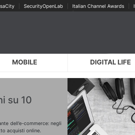
saCity
|
SecurityOpenLab
|
Italian Channel Awards
|
Awards
|
...
MOBILE
DIGITAL LIFE
ni su 10
ante dell’e-commerce: negli
tto acquisti online.