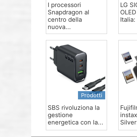
I processori
LG S
Snapdragon al
OLED 
centro della
Italia:
nuova...
Prodotti
SBS rivoluziona la
Fujifi
gestione
insta
energetica con la...
Silver: