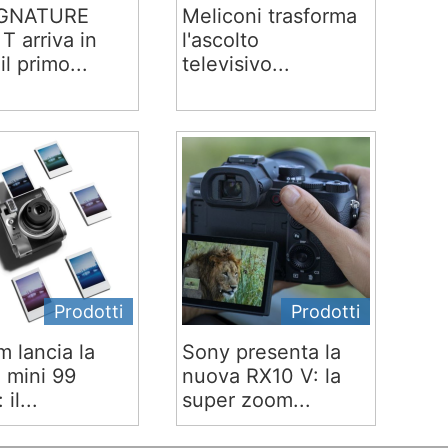
IGNATURE
Meliconi trasforma
T arriva in
l'ascolto
 il primo...
televisivo...
Prodotti
Prodotti
lm lancia la
Sony presenta la
x mini 99
nuova RX10 V: la
 il...
super zoom...