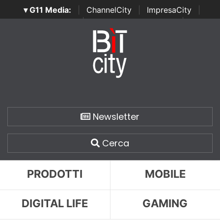
▾ G11 Media:
|
ChannelCity
|
ImpresaCity
|
SecurityOpenLab
|
Italian Channel Awards
|
Italian
Project Awards
|
Italian Security Awards
|
...
Newsletter
Cerca
PRODOTTI
MOBILE
DIGITAL LIFE
GAMING