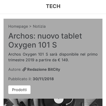
TECH
Homepage
> Notizia
Archos: nuovo tablet
Oxygen 101 S
Archos Oxygen 101 S sarà disponibile nel primo
trimestre 2019 a partire da € 149.
Autore:
Redazione BitCity
Pubblicato il:
30/11/2018
Prodotti