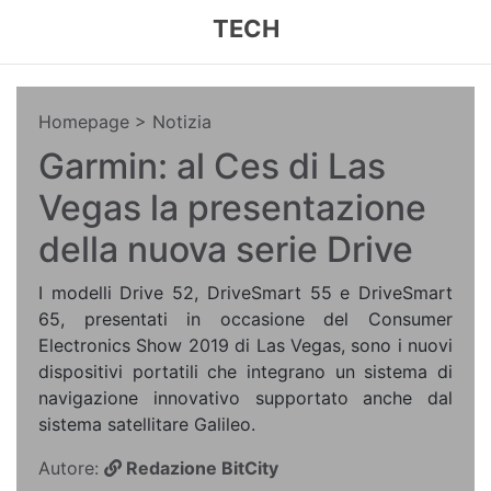
TECH
Homepage
> Notizia
Garmin: al Ces di Las
Vegas la presentazione
della nuova serie Drive
I modelli Drive 52, DriveSmart 55 e DriveSmart
65, presentati in occasione del Consumer
Electronics Show 2019 di Las Vegas, sono i nuovi
dispositivi portatili che integrano un sistema di
navigazione innovativo supportato anche dal
sistema satellitare Galileo.
Autore:
Redazione BitCity