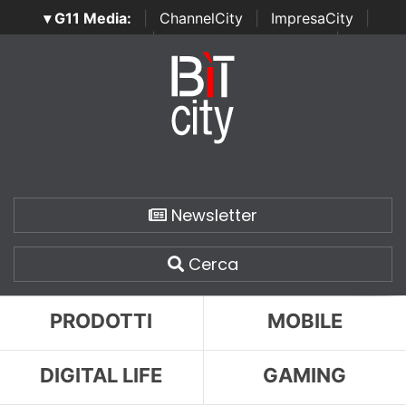
▾ G11 Media:
|
ChannelCity
|
ImpresaCity
|
SecurityOpenLab
|
Italian Channel Awards
|
Italian
Project Awards
|
Italian Security Awards
|
...
Newsletter
Cerca
PRODOTTI
MOBILE
DIGITAL LIFE
GAMING