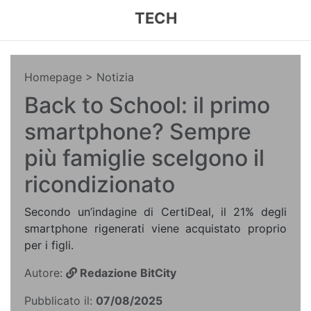
TECH
Homepage
> Notizia
Back to School: il primo
smartphone? Sempre
più famiglie scelgono il
ricondizionato
Secondo un’indagine di CertiDeal, il 21% degli
smartphone rigenerati viene acquistato proprio
per i figli.
Autore:
Redazione BitCity
Pubblicato il:
07/08/2025