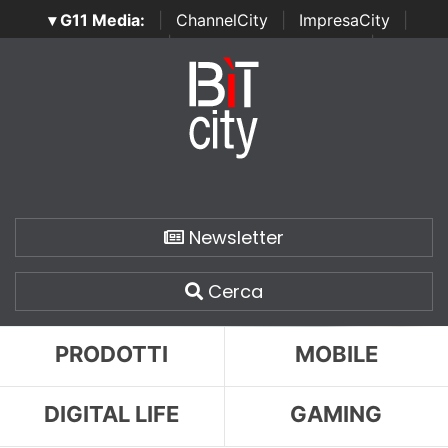
▾ G11 Media:
|
ChannelCity
|
ImpresaCity
|
SecurityOpenLab
|
Italian Channel Awards
|
Italian
Project Awards
|
Italian Security Awards
|
...
Newsletter
Cerca
PRODOTTI
MOBILE
DIGITAL LIFE
GAMING