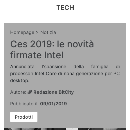
TECH
Homepage
> Notizia
Ces 2019: le novità
firmate Intel
Annunciata l'spansione della famiglia di
processori Intel Core di nona generazione per PC
desktop.
Autore:
Redazione BitCity
Pubblicato il:
09/01/2019
Prodotti