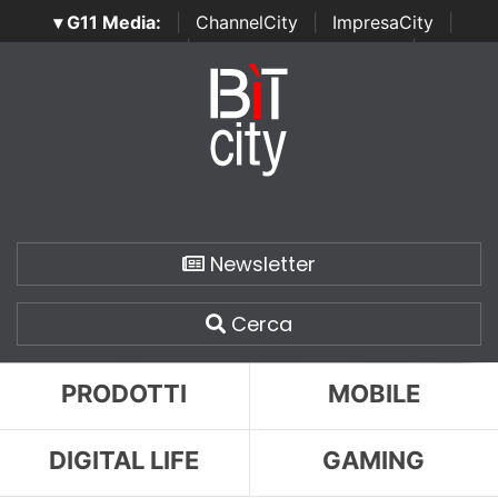
▾ G11 Media:
|
ChannelCity
|
ImpresaCity
|
SecurityOpenLab
|
Italian Channel Awards
|
Italian
Project Awards
|
Italian Security Awards
|
...
Newsletter
Cerca
PRODOTTI
MOBILE
DIGITAL LIFE
GAMING