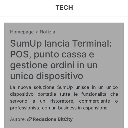
TECH
Homepage
> Notizia
SumUp lancia Terminal:
POS, punto cassa e
gestione ordini in un
unico dispositivo
La nuova soluzione SumUp unisce in un unico
dispositivo portatile tutte le funzionalità che
servono a un ristoratore, commerciante o
professionista con un business in espansione.
Autore:
Redazione BitCity