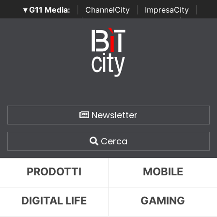
▾ G11 Media:
|
ChannelCity
|
ImpresaCity
|
SecurityOpenLab
|
Italian Channel Awards
|
Italian
Project Awards
|
Italian Security Awards
|
...
Newsletter
Cerca
PRODOTTI
MOBILE
DIGITAL LIFE
GAMING