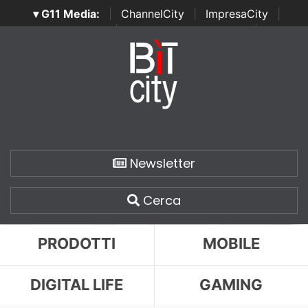
▾ G11 Media:
|
ChannelCity
|
ImpresaCity
|
SecurityOpenLab
|
Italian Channel Awards
|
Italian
Project Awards
|
Italian Security Awards
|
...
Newsletter
Cerca
PRODOTTI
MOBILE
DIGITAL LIFE
GAMING