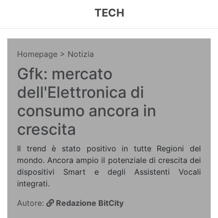
TECH
Homepage
> Notizia
Gfk: mercato
dell'Elettronica di
consumo ancora in
crescita
Il trend è stato positivo in tutte Regioni del
mondo. Ancora ampio il potenziale di crescita dei
dispositivi Smart e degli Assistenti Vocali
integrati.
Autore:
Redazione BitCity