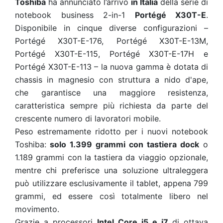
Toshiba
ha
annunciato l’arrivo
in Italia
della serie di
notebook business 2-in-1
Portégé X30T-E
.
Disponibile in cinque diverse configurazioni –
Portégé X30T-E-176, Portégé X30T-E-13M,
Portégé X30T-E-115, Portégé X30T-E-17H e
Portégé X30T-E-113 – la nuova gamma è dotata di
chassis in magnesio con struttura a nido d'ape,
che garantisce una maggiore resistenza,
caratteristica sempre più richiesta da parte del
crescente numero di lavoratori mobile.
Peso estremamente ridotto per i nuovi notebook
Toshiba:
solo 1.399 grammi con tastiera dock
o
1.189 grammi con la tastiera da viaggio opzionale,
mentre chi preferisce una soluzione ultraleggera
può utilizzare esclusivamente il tablet, appena 799
grammi, ed essere così totalmente libero nel
movimento.
Grazie a processori
Intel Core i5 e i7
di ottava