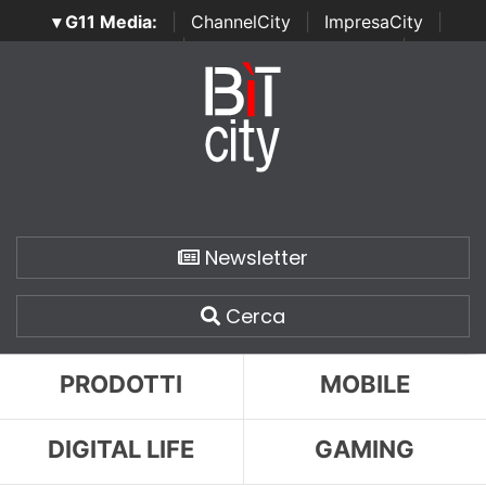
▾ G11 Media:
|
ChannelCity
|
ImpresaCity
|
SecurityOpenLab
|
Italian Channel Awards
|
Italian
Project Awards
|
Italian Security Awards
|
...
Newsletter
Cerca
PRODOTTI
MOBILE
DIGITAL LIFE
GAMING