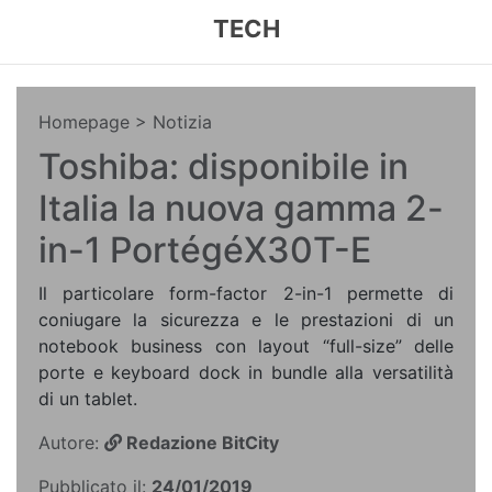
TECH
Homepage
> Notizia
Toshiba: disponibile in
Italia la nuova gamma 2-
in-1 PortégéX30T-E
Il particolare form-factor 2-in-1 permette di
coniugare la sicurezza e le prestazioni di un
notebook business con layout “full-size” delle
porte e keyboard dock in bundle alla versatilità
di un tablet.
Autore:
Redazione BitCity
Pubblicato il:
24/01/2019