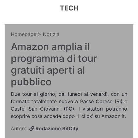
TECH
Homepage
> Notizia
Amazon amplia il
programma di tour
gratuiti aperti al
pubblico
Due tour al giorno, dal lunedì al venerdì, con un
formato totalmente nuovo a Passo Corese (RI) e
Castel San Giovanni (PC). I visitatori potranno
scoprire cosa accade dopo il ‘click’ su Amazon.it.
Autore:
Redazione BitCity