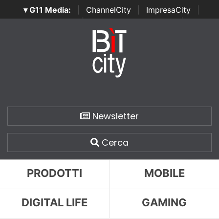
▾ G11 Media:
|
ChannelCity
|
ImpresaCity
|
SecurityOpenLab
|
Italian Channel Awards
|
Italian
Project Awards
|
Italian Security Awards
|
...
Newsletter
Cerca
PRODOTTI
MOBILE
DIGITAL LIFE
GAMING