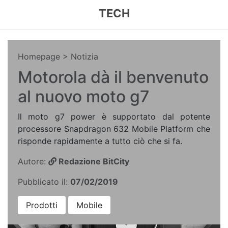
TECH
Homepage
> Notizia
Motorola dà il benvenuto
al nuovo moto g7
Il moto g7 power è supportato dal potente
processore Snapdragon 632 Mobile Platform che
risponde rapidamente a tutto ciò che si fa.
Autore:
Redazione BitCity
Pubblicato il:
07/02/2019
Prodotti
Mobile