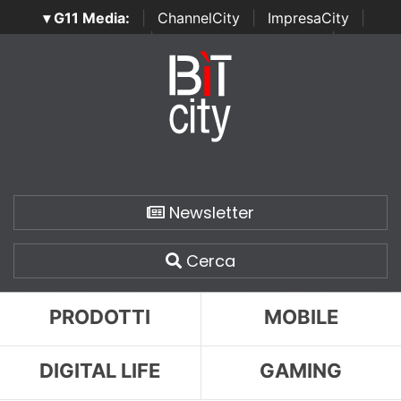
▾ G11 Media:
|
ChannelCity
|
ImpresaCity
|
SecurityOpenLab
|
Italian Channel Awards
|
Italian
Project Awards
|
Italian Security Awards
|
...
Newsletter
Cerca
PRODOTTI
MOBILE
DIGITAL LIFE
GAMING