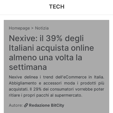
TECH
Homepage
> Notizia
Nexive: il 39% degli
Italiani acquista online
almeno una volta la
settimana
Nexive delinea i trend dell'eCommerce in Italia.
Abbigliamento e accessori moda i prodotti più
acquistati. Il 29% dei consumatori vorrebbe poter
ritiare i propri pacchi al supermercato.
Autore:
Redazione BitCity