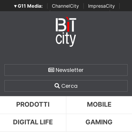
▾ G11 Media:
|
ChannelCity
|
ImpresaCity
|
SecurityOpenLab
|
Italian Channel Awards
|
Italian
Project Awards
|
Italian Security Awards
|
...
Newsletter
Cerca
PRODOTTI
MOBILE
DIGITAL LIFE
GAMING