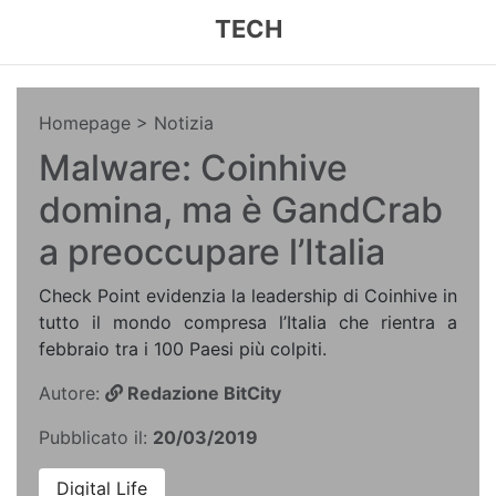
TECH
Homepage
> Notizia
Malware: Coinhive
domina, ma è GandCrab
a preoccupare l’Italia
Check Point evidenzia la leadership di Coinhive in
tutto il mondo compresa l’Italia che rientra a
febbraio tra i 100 Paesi più colpiti.
Autore:
Redazione BitCity
Pubblicato il:
20/03/2019
Digital Life