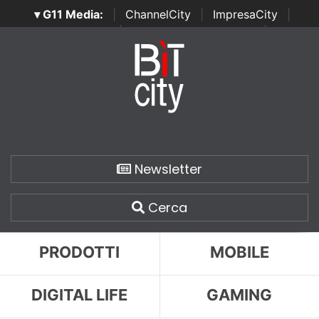
▾ G11 Media:
|
ChannelCity
|
ImpresaCity
|
SecurityOpenLab
|
Italian Channel Awards
|
Italian
Project Awards
|
Italian Security Awards
|
...
Newsletter
Cerca
PRODOTTI
MOBILE
DIGITAL LIFE
GAMING