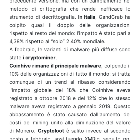
precedente versione, ma con un cambiamento nel
metodo di crittografia che rende inefficace lo
strumento di decrittografia.
In Italia
, GandCrab ha
colpito quasi il doppio delle organizzazioni
rispetto al resto del mondo: l’impatto è stato pari a
4,38% rispetto al “solo” 2,40% mondiale.
A febbraio, le varianti di malware più diffuse sono
state
i cryptominer
.
Coinhive rimane il principale malware
, colpendo il
10% delle organizzazioni di tutto il mondo: si tratta
comunque di un trend al ribasso considerando
l'impatto globale del 18% che Coinhive aveva
registrato a ottobre 2018 e del 12% che lo stesso
malware aveva registrato a gennaio 2019. Questo
abbassamento è stato causato dall'aumento dei
costi del mining unito alla diminuzione del valore
di Monero.
Cryptoloot
è salito invece al secondo
posto a febbraio, sostituendo XMRig, seguito poi