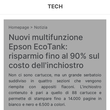
TECH
Homepage
> Notizia
Nuovi multifunzione
Epson EcoTank:
risparmio fino al 90% sul
costo dell'inchiostro
Non ci sono cartucce, ma un grande serbatoio
suddiviso in quattro sezioni che vengono
riempite con appositi flaconi. L'inchiostro
contenuto è pari a quello di 88 cartucce e
permette di stampare fino a 14.000 pagine in
bianco e nero e 6.500 a colori.