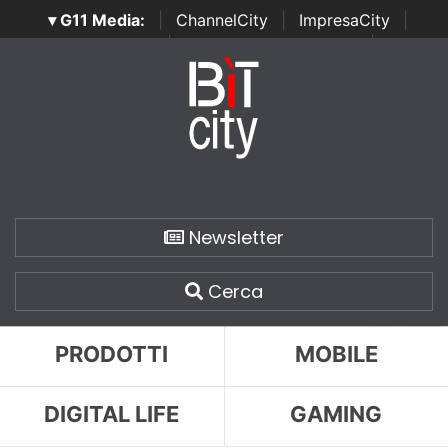
▾ G11 Media:
|
ChannelCity
|
ImpresaCity
|
SecurityOpenLab
|
Italian Channel Awards
|
Italian
Project Awards
|
Italian Security Awards
|
...
Newsletter
Cerca
PRODOTTI
MOBILE
DIGITAL LIFE
GAMING