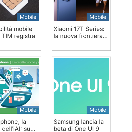
Mobile
Mobile
ilità mobile
Xiaomi 17T Series:
 TIM registra
la nuova frontiera...
Mobile
Mobile
phone, la
Samsung lancia la
 dell'iAI: su...
beta di One UI 9