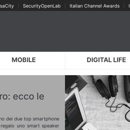
saCity
|
SecurityOpenLab
|
Italian Channel Awards
|
Awards
|
...
MOBILE
DIGITAL LIFE
o: ecco le
o uno dei due top smartphone
 regalo uno smart speaker