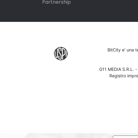
Partnership
BitCity e' una 
G11 MEDIA S.R.L. 
Registro impr