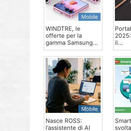
Mobile
WINDTRE, le
Portab
offerte per la
2025:
gamma Samsung...
il...
Mobile
Nasce ROSS:
Smart
l’assistente di AI
svolta