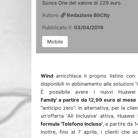
Sonos One del valore di 229 euro.
Autore:
Redazione BitCity
Pubblicato il:
03/04/2019
Mobile
Wind
arricchisce il proprio listino con
disponibili in abbinamento
alle soluzioni '
È possibile avere i nuovi Hua
Family' a partire da 12,99 euro al mese
"anticipo zero". In alternativa, per la cli
un'offerta 'All Inclusive'
attiva, Huawei
formula
'Telefono Incluso'
, a partire da 
Inoltre, fino al 7 aprile, i clienti ch