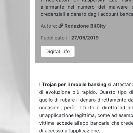
allarmante nel numero dei malware pr
credenziali e denaro dagli account bancar
Autore:
Redazione BitCity
Pubblicato il:
27/05/2019
Digital Life
I
Trojan per il mobile banking
si attestano
di evoluzione più rapido. Questo tipo d
quello di rubare il denaro direttamente da
occasioni, però, il furto è diretto ad al
un’applicazione legittima, come ad esemp
vittima accede all’app bancaria che crede
di accesso all’applicazione.