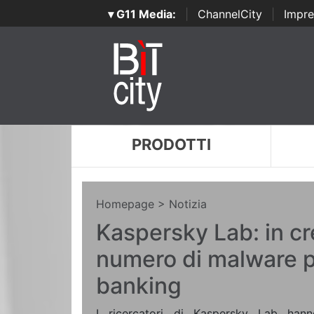
▾ G11 Media:
|
ChannelCity
|
Impre
PRODOTTI
Homepage
> Notizia
Kaspersky Lab: in cre
numero di malware pe
banking
I ricercatori di Kaspersky Lab ha