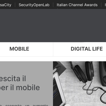
saCity
|
SecurityOpenLab
|
Italian Channel Awards
|
Awards
|
...
MOBILE
DIGITAL LIFE
scita il
r il mobile
nno scoperto un aumento