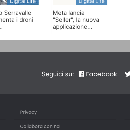
Digital Life
Digital Life
o Serravalle
Meta lancia
menta i droni
"Seller", la nuova
..
applicazione...
Facebook
Seguici su:
Privacy
Collabora con noi