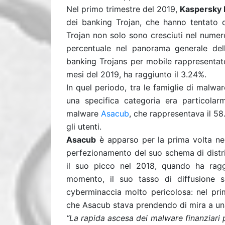
Nel primo trimestre del 2019,
Kaspersky 
dei banking Trojan, che hanno tentato di
Trojan non solo sono cresciuti nel numer
percentuale nel panorama generale dell
banking Trojans per mobile rappresentato 
mesi del 2019, ha raggiunto il 3.24%.
In quel periodo, tra le famiglie di malwa
una specifica categoria era particolar
malware
Asacub
, che rappresentava il 58
gli utenti.
Asacub
è apparso per la prima volta nel
perfezionamento del suo schema di distri
il suo picco nel 2018, quando ha ragg
momento, il suo tasso di diffusione 
cyberminaccia molto pericolosa: nel pr
che Asacub stava prendendo di mira a un
“La rapida ascesa dei malware finanziari