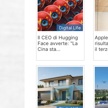
Digital Life
Il CEO di Hugging
Apple
Face avverte: "La
risult
Cina sta...
il terz