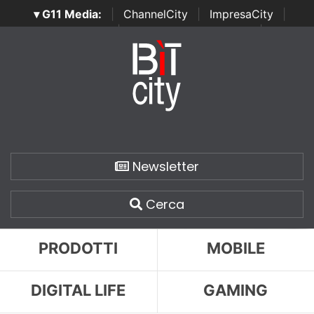
▾ G11 Media:
|
ChannelCity
|
ImpresaCity
|
SecurityOpenLab
|
Italian Channel Awards
|
Italian
Project Awards
|
Italian Security Awards
|
...
Newsletter
Cerca
PRODOTTI
MOBILE
DIGITAL LIFE
GAMING