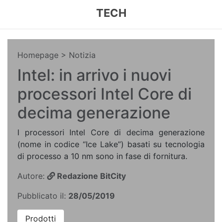
TECH
Homepage
> Notizia
Intel: in arrivo i nuovi
processori Intel Core di
decima generazione
I processori Intel Core di decima generazione
(nome in codice “Ice Lake”) basati su tecnologia
di processo a 10 nm sono in fase di fornitura.
Autore:
Redazione BitCity
Pubblicato il:
28/05/2019
Prodotti