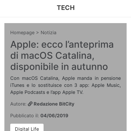
TECH
Homepage
> Notizia
Apple: ecco l’anteprima
di macOS Catalina,
disponibile in autunno
Con macOS Catalina, Apple manda in pensione
iTunes e lo sostituisce con 3 app: Apple Music,
Apple Podcasts e l’app Apple TV.
Autore:
Redazione BitCity
Pubblicato il:
04/06/2019
Digital Life