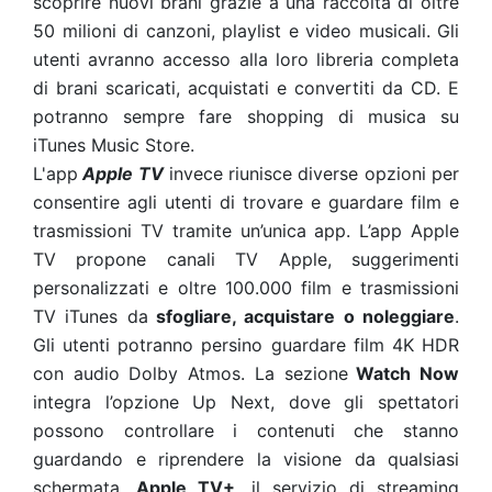
scoprire nuovi brani grazie a una raccolta di oltre
50 milioni di canzoni, playlist e video musicali. Gli
utenti avranno accesso alla loro libreria completa
di brani scaricati, acquistati e convertiti da CD. E
potranno sempre fare shopping di musica su
iTunes Music Store.
L'app
Apple TV
invece riunisce diverse opzioni per
consentire agli utenti di trovare e guardare film e
trasmissioni TV tramite un’unica app. L’app Apple
TV propone canali TV Apple, suggerimenti
personalizzati e oltre 100.000 film e trasmissioni
TV iTunes da
sfogliare, acquistare o noleggiare
.
Gli utenti potranno persino guardare film 4K HDR
con audio Dolby Atmos. La sezione
Watch Now
integra l’opzione Up Next, dove gli spettatori
possono controllare i contenuti che stanno
guardando e riprendere la visione da qualsiasi
schermata.
Apple TV+
, il servizio di streaming