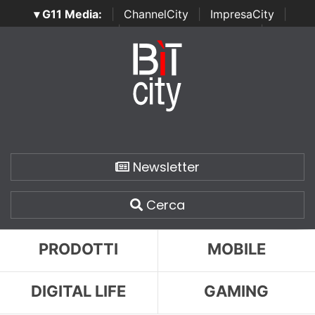
▾ G11 Media:
|
ChannelCity
|
ImpresaCity
|
SecurityOpenLab
|
Italian Channel Awards
|
Italian
Project Awards
|
Italian Security Awards
|
...
Newsletter
Cerca
PRODOTTI
MOBILE
DIGITAL LIFE
GAMING