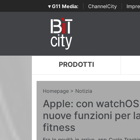
▾ G11 Media:
|
ChannelCity
|
Impre
PRODOTTI
Homepage
> Notizia
Apple: con watchOS 6
nuove funzioni per la
fitness
Fra le novità in arrivo, app Cycle Tracki