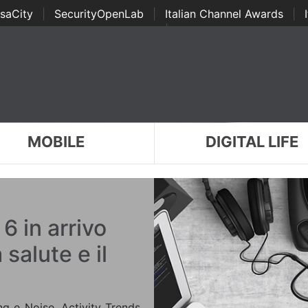
saCity
|
SecurityOpenLab
|
Italian Channel Awards
|
Awards
|
...
MOBILE
DIGITAL LIFE
 in arrivo
 salute e il
ng e Noise, Activity Trends