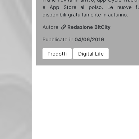
e App Store al polso. Le nuove fu
disponibili gratuitamente in autunno.
Autore:
Redazione BitCity
Pubblicato il:
04/06/2019
Prodotti
Digital Life