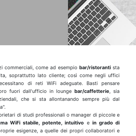
cizi commerciali, come ad esempio
bar/ristoranti
sta
a, soprattutto lato cliente; così come negli uffici
ecessitano di reti WiFi adeguate. Basti pensare
ro fuori dall'ufficio in lounge
bar/caffetterie
, sia
ziendali, che si sta allontanando sempre più dal
a".
prietari di studi professionali o manager di piccole e
ema WiFi stabile, potente, intuitivo
e
in grado di
proprie esigenze, a quelle dei propri collaboratori e