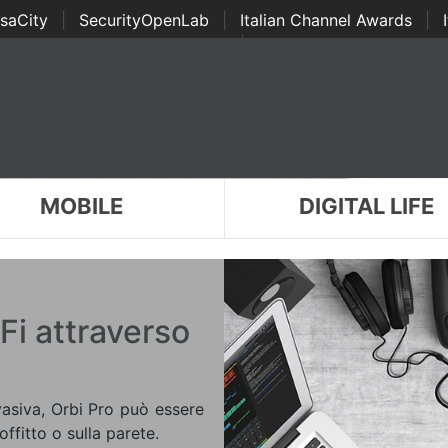
saCity
|
SecurityOpenLab
|
Italian Channel Awards
|
Awards
|
...
MOBILE
DIGITAL LIFE
Fi attraverso
vasiva, Orbi Pro può essere
ffitto o sulla parete.