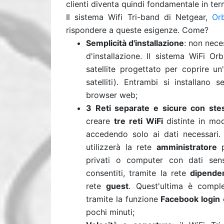
clienti diventa quindi fondamentale in term
Il sistema Wifi Tri-band di Netgear,
Or
rispondere a queste esigenze. Come?
Semplicità d'installazione
: non neces
d'installazione. Il sistema WiFi O
satellite progettato per coprire u
satelliti). Entrambi si installano
browser web;
3 Reti separate e sicure con stes
creare
tre reti WiFi
distinte in mo
accedendo solo ai dati necessari
utilizzerà la rete
amministratore
privati o computer con dati sensi
consentiti, tramite la rete
dipenden
rete
guest
.
Quest'ultima è comple
tramite la funzione
Facebook login
pochi minuti;