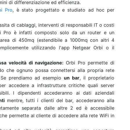
ini di differenziazione ed efficienza.
bi Pro
, è stato progettato e studiato ad hoc per
sita di cablaggi, interventi di responsabili IT o costi
rbi Pro è infatti composto solo da un router e un
n'area di 450mq (estendibile a 1000mq con altri 4
 semplicemente utilizzando l'app Netgear Orbi o il
sa velocità di navigazione:
Orbi Pro permette di
do che ognuno possa connettersi alla propria rete
. Se prendiamo ad esempio
un bar
, il proprietario
per accedere a infrastrutture critiche quali server
bili. I dipendenti accederanno ai dati aziendali
ti
mentre, tutti i clienti del bar, accederanno alla
tamente separata dalle altre 2 ed è accessibile
che permette al cliente di accedere alla rete WiFi in