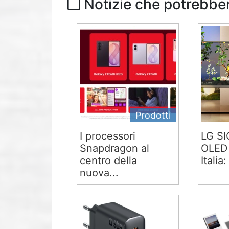
Notizie che potrebber
Prodotti
I processori
LG S
Snapdragon al
OLED 
centro della
Italia:
nuova...