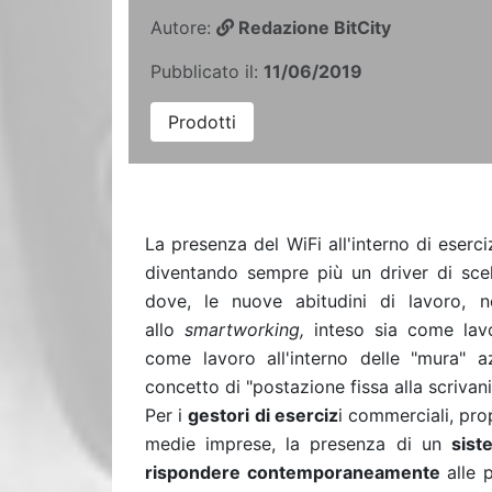
Autore:
Redazione BitCity
Pubblicato il:
11/06/2019
Prodotti
La presenza del WiFi all'interno di eser
diventando sempre più un driver di scelt
dove, le nuove abitudini di lavoro, n
allo
smartworking
,
inteso sia come lavo
come lavoro all'interno delle "mura" a
concetto di "postazione fissa alla scrivani
Per i
gestori di eserciz
i commerciali, pro
medie imprese, la presenza di un
sist
rispondere contemporaneamente
alle 