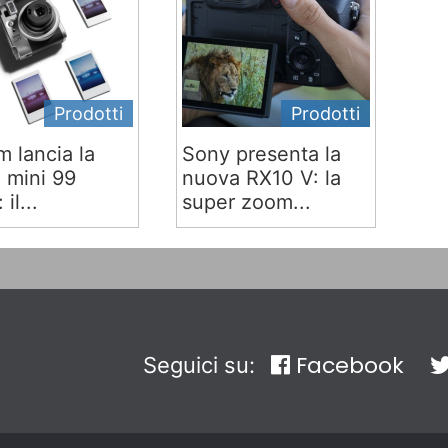
Prodotti
Prodotti
lm lancia la
Sony presenta la
x mini 99
nuova RX10 V: la
 il...
super zoom...
Facebook
Seguici su: