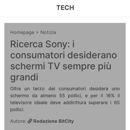
TECH
Homepage
> Notizia
Ricerca Sony: i
consumatori desiderano
schermi TV sempre più
grandi
Oltre un terzo dei consumatori desidera uno
schermo da almeno 55 pollici, e per il 16% il
televisore ideale deve addirittura superare i 65
pollici.
Autore:
Redazione BitCity