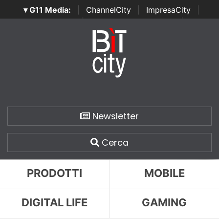
▾ G11 Media:
|
ChannelCity
|
ImpresaCity
|
SecurityOpenLab
|
Italian Channel Awards
|
Italian
Project Awards
|
Italian Security Awards
|
...
Newsletter
Cerca
PRODOTTI
MOBILE
DIGITAL LIFE
GAMING