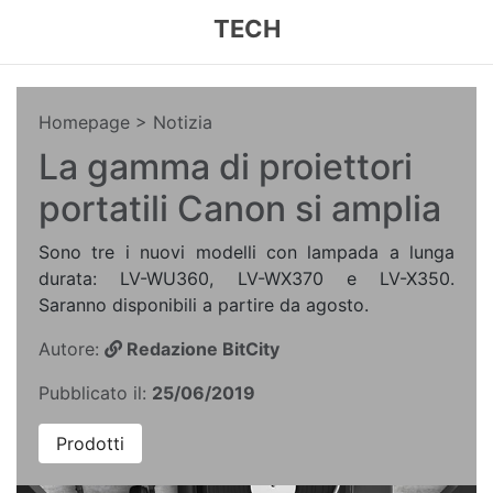
TECH
Homepage
> Notizia
La gamma di proiettori
portatili Canon si amplia
Sono tre i nuovi modelli con lampada a lunga
durata: LV-WU360, LV-WX370 e LV-X350.
Saranno disponibili a partire da agosto.
Autore:
Redazione BitCity
Pubblicato il:
25/06/2019
Prodotti