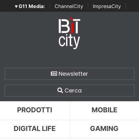
▾ G11 Media:
|
ChannelCity
|
ImpresaCity
|
SecurityOpenLab
|
Italian Channel Awards
|
Italian
Project Awards
|
Italian Security Awards
|
...
Newsletter
Cerca
PRODOTTI
MOBILE
DIGITAL LIFE
GAMING