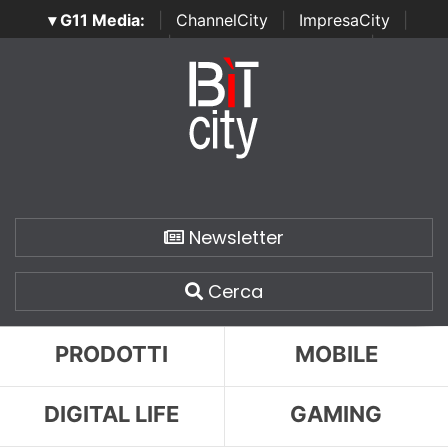
▾ G11 Media:
|
ChannelCity
|
ImpresaCity
|
SecurityOpenLab
|
Italian Channel Awards
|
Italian
Project Awards
|
Italian Security Awards
|
...
Newsletter
Cerca
PRODOTTI
MOBILE
DIGITAL LIFE
GAMING