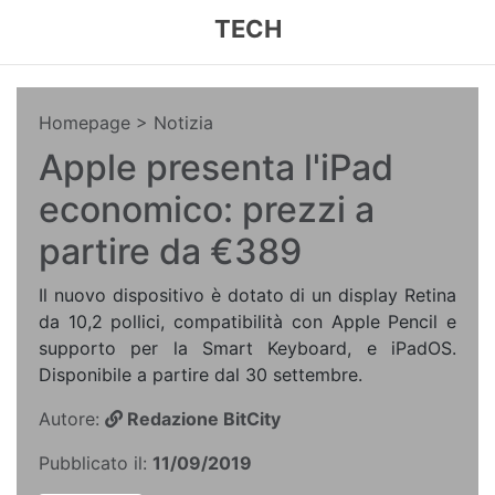
TECH
Homepage
> Notizia
Apple presenta l'iPad
economico: prezzi a
partire da €389
Il nuovo dispositivo è dotato di un display Retina
da 10,2 pollici, compatibilità con Apple Pencil e
supporto per la Smart Keyboard, e iPadOS.
Disponibile a partire dal 30 settembre.
Autore:
Redazione BitCity
Pubblicato il:
11/09/2019