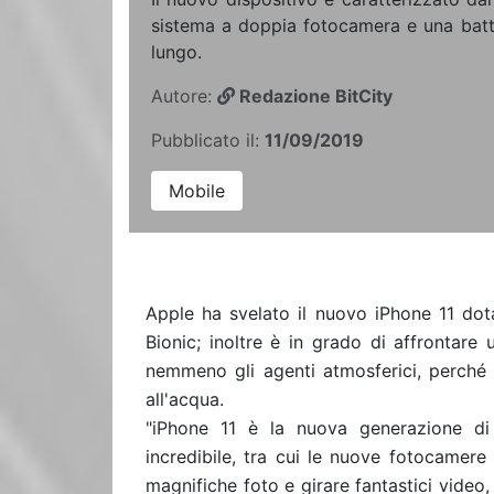
sistema a doppia fotocamera e una batt
lungo.
Autore:
Redazione BitCity
Pubblicato il:
11/09/2019
Mobile
Apple ha svelato il nuovo iPhone 11 do
Bionic; inoltre è in grado di affrontare
nemmeno gli agenti atmosferici, perché 
all'acqua.
"iPhone 11 è la nuova generazione di
incredibile, tra cui le nuove fotocamer
magnifiche foto e girare fantastici video, 