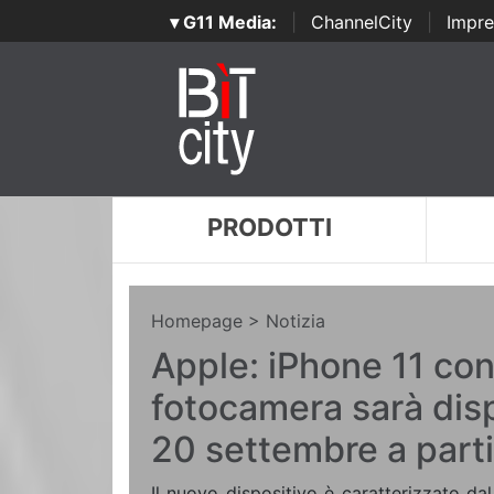
▾ G11 Media:
|
ChannelCity
|
Impre
PRODOTTI
Homepage
> Notizia
Apple: iPhone 11 co
fotocamera sarà disp
20 settembre a part
Il nuovo dispositivo è caratterizzato da