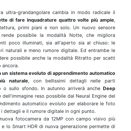
a ultra-grandangolare cambia in modo radicale il
tte di fare inquadrature quattro volte più ampie
,
itettura, primi piani e non solo. Un nuovo sensore
rende possibile la modalità Notte, che migliora
ti poco illuminati, sia all'aperto sia al chiuso: le
ri naturali e meno rumore digitale. Ed entrambe le
ere possibile anche la modalità Ritratto per scatti
ro ancora.
 un sistema evoluto di apprendimento automatico
più naturale
, con bellissimi dettagli nelle parti
o o sullo sfondo. In autunno arriverà anche
Deep
 dell'immagine reso possibile dal Neural Engine del
endimento automatico evoluto per elaborare le foto
i dettagli e il rumore digitale in ogni punto.
 nuova fotocamera da 12MP con campo visivo più
ie, e lo Smart HDR di nuova generazione permette di