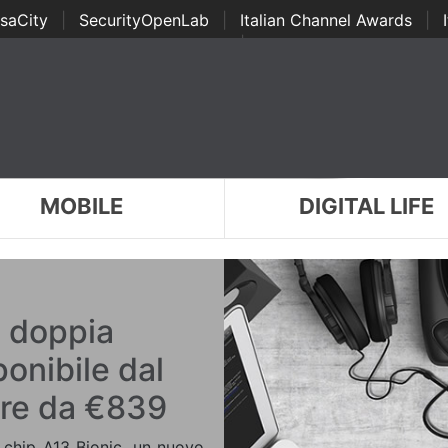
saCity
|
SecurityOpenLab
|
Italian Channel Awards
|
Awards
|
...
MOBILE
DIGITAL LIFE
n doppia
onibile dal
ire da €839
l chip A13 Bionic, un nuovo