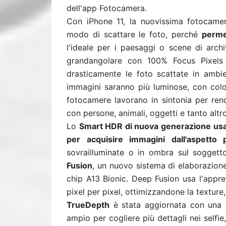
dell'app Fotocamera.
Con iPhone 11, la nuovissima fotocamer
modo di scattare le foto, perché
perme
l'ideale per i paesaggi o scene di arch
grandangolare con 100% Focus Pixels 
drasticamente le foto scattate in ambien
immagini saranno più luminose, con colo
fotocamere lavorano in sintonia per rend
con persone, animali, oggetti e tanto alt
Lo
Smart HDR di nuova generazione usa
per acquisire immagini dall'aspetto 
sovrailluminate o in ombra sul soggett
Fusion
, un nuovo sistema di elaborazione
chip A13 Bionic. Deep Fusion usa l'appr
pixel per pixel, ottimizzandone la texture, 
TrueDepth
è stata aggiornata con una
ampio per cogliere più dettagli nei self