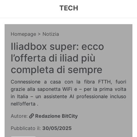
TECH
Homepage
> Notizia
Iliadbox super: ecco
l’offerta di iliad più
completa di sempre
Connessione a casa con la fibra FTTH, fuori
grazie alla saponetta WiFi e – per la prima volta
in Italia – un assistente AI professionale incluso
nell’offerta .
Autore:
Redazione BitCity
Pubblicato il:
30/05/2025