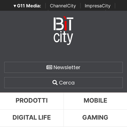
▾ G11 Media:
|
ChannelCity
|
ImpresaCity
|
SecurityOpenLab
|
Italian Channel Awards
|
Italian
Project Awards
|
Italian Security Awards
|
...
Newsletter
Cerca
PRODOTTI
MOBILE
DIGITAL LIFE
GAMING