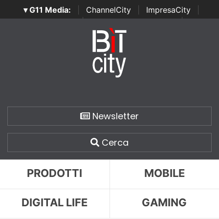
▾ G11 Media:
|
ChannelCity
|
ImpresaCity
|
SecurityOpenLab
|
Italian Channel Awards
|
Italian
Project Awards
|
Italian Security Awards
|
...
Newsletter
Cerca
PRODOTTI
MOBILE
DIGITAL LIFE
GAMING