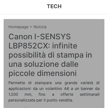
TECH
Homepage
> Notizia
Canon I-SENSYS
LBP852CX: infinite
possibilità di stampa in
una soluzione dalle
piccole dimensioni
Permette di stampare una grande varietà di
applicazioni: da un volantino A6 a un banner da
1.200 mm, fino a offerte settimanali
personalizzate per il punto vendita.